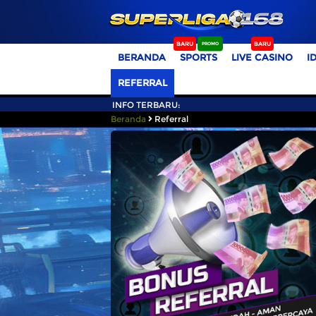
BARU
BARU
PROMO
BERANDA
SPORTS
LIVE CASINO
I
REFERRAL
INFO TERBARU:
Beranda
Referral