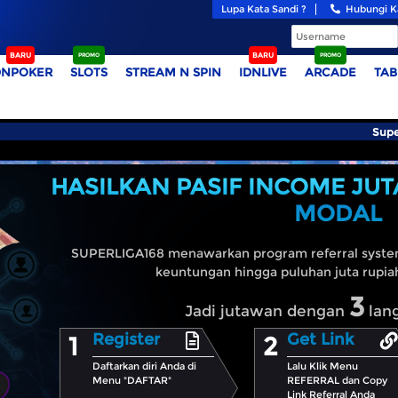
Lupa Kata Sandi ?
Hubungi K
BARU
BARU
PROMO
PROMO
DNPOKER
SLOTS
STREAM N SPIN
IDNLIVE
ARCADE
TAB
Superliga
HASILKAN PASIF INCOME JU
MODAL
SUPERLIGA168 menawarkan program referral syste
keuntungan hingga puluhan juta rupia
3
Jadi jutawan dengan
lan
Register
Get Link
1
2
Daftarkan diri Anda di
Lalu Klik Menu
Menu "DAFTAR"
REFERRAL dan Copy
Link Referral Anda