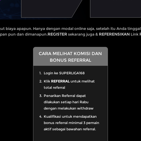
gut biaya apapun. Hanya dengan modal online saja, setelah itu Anda tingg
kapan pun dan dimanapun.
REGISTER
sekarang juga &
REFERENSIKAN
Link
CARA MELIHAT KOMISI DAN
BONUS REFERRAL
1.
Login ke SUPERLIGA168
2.
Klik
REFERRAL
untuk melihat
total referral
3.
Penarikan Referral dapat
dilakukan setiap hari Rabu
dengan melakukan withdraw
4.
Kualifikasi untuk mendapatkan
bonus referral minimal 3 pemain
aktif sebagai bawahan referral.